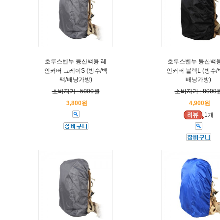
호루스벤누 등산백용 레
호루스벤누 등산백용
인커버 그레이S (방수/백
인커버 블랙L (방수/
팩/배낭가방)
배낭가방)
소비자가 : 5000원
소비자가 : 8000
3,800원
4,900원
1개