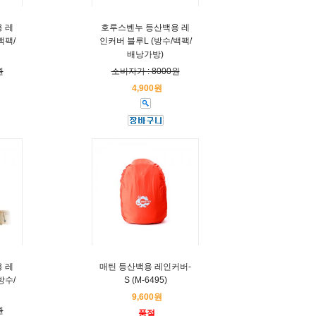
 레
호루스벤누 등산백용 레
백팩/
인커버 블루L (방수/백팩/
배낭가방)
원
소비자가 : 8000원
4,900원
 레
매틴 등산백용 레인커버-
방수/
S (M-6495)
9,600원
원
품절