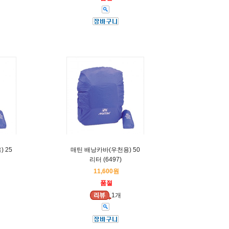
 25
매틴 배낭카바(우천용) 50
리터 (6497)
11,600원
품절
1개