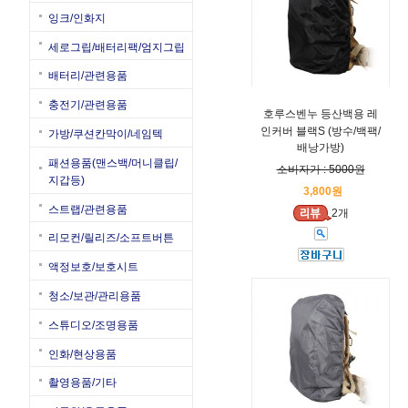
잉크/인화지
세로그립/배터리팩/엄지그립
배터리/관련용품
충전기/관련용품
호루스벤누 등산백용 레
인커버 블랙S (방수/백팩/
가방/쿠션칸막이/네임텍
배낭가방)
패션용품(맨스백/머니클립/
소비자가 : 5000원
지갑등)
3,800원
스트랩/관련용품
2개
리모컨/릴리즈/소프트버튼
액정보호/보호시트
청소/보관/관리용품
스튜디오/조명용품
인화/현상용품
촬영용품/기타