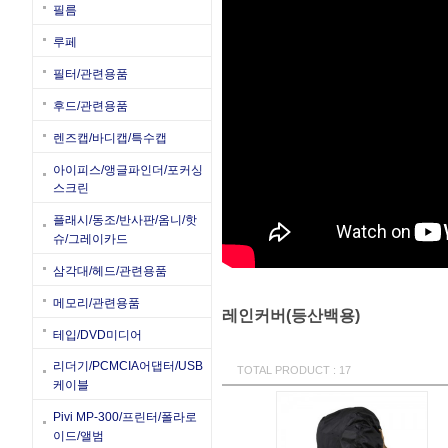
필름
루페
필터/관련용품
후드/관련용품
렌즈캡/바디캡/특수캡
아이피스/앵글파인더/포커싱
스크린
플래시/동조/반사판/옴니/핫
슈/그레이카드
삼각대/헤드/관련용품
메모리/관련용품
레인커버(등산백용)
테입/DVD미디어
리더기/PCMCIA어댑터/USB
TOTAL PRODUCT : 17
케이블
Pivi MP-300/프린터/폴라로
이드/앨범