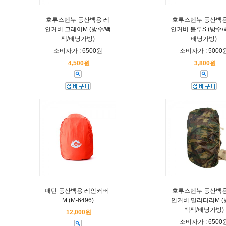
호루스벤누 등산백용 레
호루스벤누 등산백용
인커버 그레이M (방수/백
인커버 블루S (방수/
팩/배낭가방)
배낭가방)
소비자가 : 6500원
소비자가 : 5000
4,500원
3,800원
매틴 등산백용 레인커버-
호루스벤누 등산백용
M (M-6496)
인커버 밀리터리M (
백팩/배낭가방)
12,000원
소비자가 : 6500