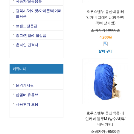
자동차/운동용품
갤럭시/아이팟/아이폰/아이패
호루스벤누 등산백용 레
드용품
인커버 그레이L (방수/백
팩/배낭가방)
브랜드전문관
소비자가 : 8000원
중고/진열/이월상품
4,900원
온라인 견적서
커뮤니티
문의게시판
샵멤버 유튜브
사용후기 모음
호루스벤누 등산백용 레
인커버 블루M (방수/백팩/
배낭가방)
소비자가 : 6500원