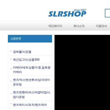
메인페이지
회사소개
이용안내
상품분류
공짜몰/사은품
최근입고/신상품300
카메라/세트상품/수중,일회용
카메라
렌즈/익스텐션튜브/삼각대마
운트링
렌즈변환/리버스어댑터/접사,
업다운링
렌즈케이스/포치/렌즈캐어