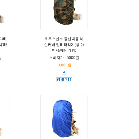
 레
호루스벤누 등산백용 레
백팩/
인커버 밀리터리S (방수/
백팩/배낭가방)
원
소비자가 : 5000원
3,800원