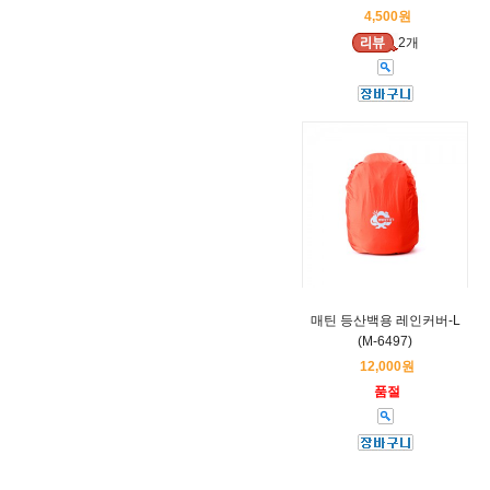
4,500원
2개
매틴 등산백용 레인커버-L
(M-6497)
12,000원
품절