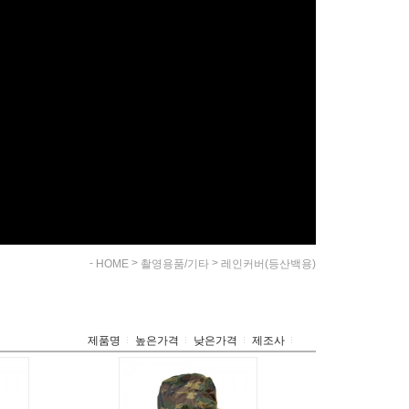
-
>
>
HOME
촬영용품/기타
레인커버(등산백용)
제품명
높은가격
낮은가격
제조사