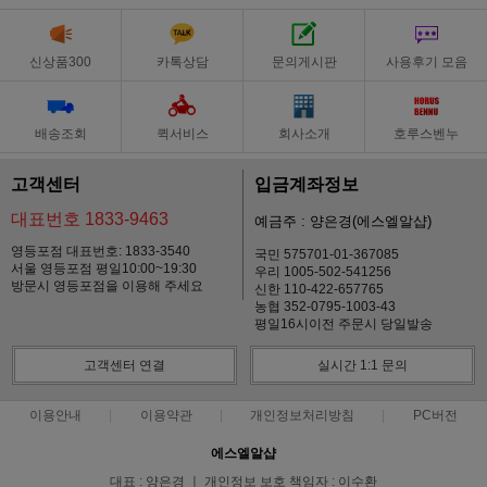
신상품300
카톡상담
문의게시판
사용후기 모음
배송조회
퀵서비스
회사소개
호루스벤누
고객센터
입금계좌정보
대표번호 1833-9463
예금주 : 양은경(에스엘알샵)
영등포점 대표번호: 1833-3540
국민 575701-01-367085
서울 영등포점 평일10:00~19:30
우리 1005-502-541256
방문시 영등포점을 이용해 주세요
신한 110-422-657765
농협 352-0795-1003-43
평일16시이전 주문시 당일발송
고객센터 연결
실시간 1:1 문의
이용안내
이용약관
개인정보처리방침
PC버전
에스엘알샵
대표 : 양은경 ㅣ 개인정보 보호 책임자 : 이수환