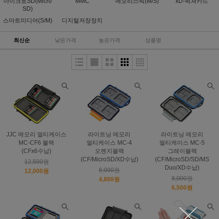
마이크로SD(Micro
MMC
메모리스틱(M/S)
xD-픽쳐카드
SD)
스마트미디어(S/M)
디지털저장장치
최신순
낮은가격
높은가격
상품명
JJC 메모리 멀티케이스
라이트닝 메모리
라이트닝 메모리
MC-CF6 블랙
멀티케이스 MC-4
멀티케이스 MC-5
(CFx6수납)
오렌지블랙
그레이블랙
(CF/MicroSD/XD수납)
(CF/MicroSD/SD/MS
12,500원
Duo/XD수납)
8,000원
12,000원
8,000원
4,800원
6,500원