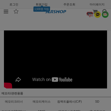
로그인
회원가입
주문조회
마이페이지
1,500원 적립
메모리/관련용품
메모리크리너
메모리케이스
컴팩트플레시(C/F)
SD