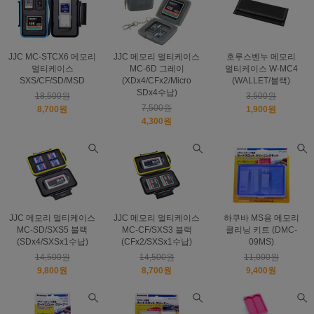
JJC MC-STCX6 메모리
JJC 메모리 멀티케이스
호루스벤누 메모리
멀티케이스
MC-6D 그레이
멀티케이스 W-MC4
SXS/CF/SD/MSD
(XDx4/CFx2/Micro
(WALLET/블랙)
SDx4수납)
18,500원
3,500원
7,500원
8,700원
1,900원
4,300원
JJC 메모리 멀티케이스
JJC 메모리 멀티케이스
하쿠바 MS용 메모리
MC-SD/SXS5 블랙
MC-CF/SXS3 블랙
클리닝 키트 (DMC-
(SDx4/SXSx1수납)
(CFx2/SXSx1수납)
09MS)
14,500원
14,500원
11,000원
9,800원
8,700원
9,400원