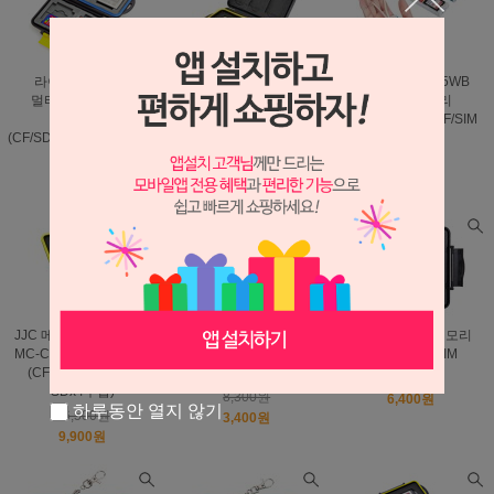
라이트닝 메모리
JJC 메모리 멀티케이스
JJC MCR-STM5WB
멀티케이스 MC-3
MC-XQDCF5 블랙
포터블 메모리
옐로우블랙
(XQDx3/CFx2수납)
멀티케이스 SD/TF/SIM
(CF/SD/XD/MS Duo수납)
14,500원
20,800원
8,000원
10,400원
13,500원
4,800원
JJC 메모리 멀티케이스
JJC 닌텐도 스위치
JJC MC-M20 메모리
MC-CF/SD/MSD8 블랙
메모리 케이스 MC-12D
멀티케이스 SIM
(CFx2/SDx2/Micro
그레이
14,500원
SDx4수납)
8,300원
6,400원
하루동안 열지 않기
16,500원
3,400원
9,900원