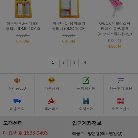
하쿠바 MS용 메모리
하쿠바 CF용 메모리
G-BOX 메모리스틱
클리너 (DMC-10MS)
클리너 (DMC-10CF)
케이스 블루/핑크
(메모리스틱4개수납)
7,000원
7,000원
6,000원
6,400원
6,400원
4,500원
1
2
3
4
신상품300
카톡상담
문의게시판
사용후기 모음
배송조회
퀵서비스
회사소개
호루스벤누
고객센터
입금계좌정보
대표번호 1833-9463
예금주 : 양은경(에스엘알샵)