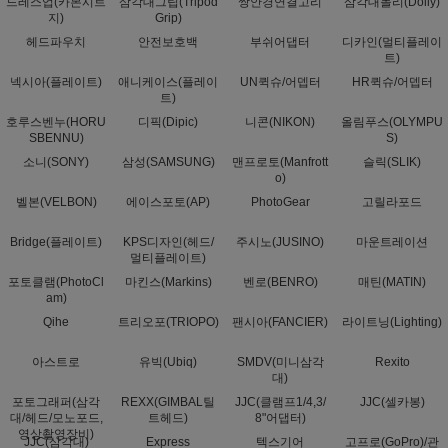
드레스업(카본시트
삼각대그립(Tripod
쌍안경연결고리
삼각대돌리(Dolly)
지)
Grip)
헤드파우치
안전보호백
부쉬어댑터
디카인(멀티플레이
트)
넥시아(플레이트)
애니케이스(플레이
UN퀵슈/어뎁터
HR퀵슈/어뎁터
트)
호루스벤누(HORU
디픽(Dipic)
니콘(NIKON)
올림푸스(OLYMPU
SBENNU)
S)
소니(SONY)
삼성(SAMSUNG)
맨프로토(Manfrott
슬릭(SLIK)
o)
벨본(VELBON)
에이스포토(AP)
PhotoGear
고릴라포드
Bridge(플레이트)
KPS디자인(헤드/
주시노(JUSINO)
마운트레이션
멀티플레이트)
포토클램(PhotoCl
마킨스(Markins)
벤로(BENRO)
매틴(MATIN)
am)
Qihe
트리오포(TRIOPO)
팬시아(FANCIER)
라이트닝(Lighting)
아스트로
유빅(Ubiq)
SMDV(미니삼각
Rexito
대)
포토그래퍼(삼각
REXX(GIMBAL틸
JJC(클램프1/4,3/
JJC(셀카봉)
대/헤드/모노포드,
트헤드)
8"어댑터)
영상촬영장비)
JJC(삼각대)
Express
텍스기어
고프로(GoPro)/관