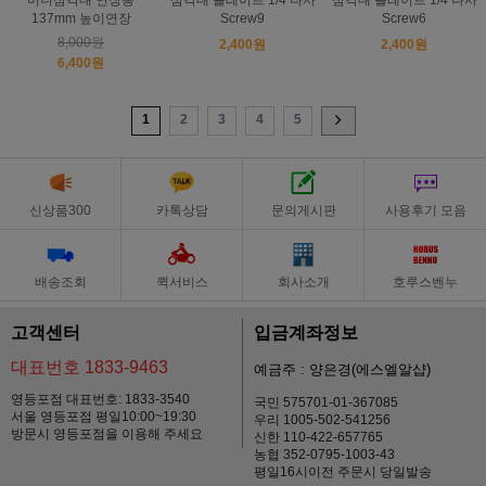
미니삼각대 연장봉
삼각대 플레이트 1/4 나사
삼각대 플레이트 1/4 나사
137mm 높이연장
Screw9
Screw6
8,000원
2,400원
2,400원
6,400원
1
2
3
4
5
신상품300
카톡상담
문의게시판
사용후기 모음
배송조회
퀵서비스
회사소개
호루스벤누
고객센터
입금계좌정보
대표번호 1833-9463
예금주 : 양은경(에스엘알샵)
영등포점 대표번호: 1833-3540
국민 575701-01-367085
서울 영등포점 평일10:00~19:30
우리 1005-502-541256
방문시 영등포점을 이용해 주세요
신한 110-422-657765
농협 352-0795-1003-43
평일16시이전 주문시 당일발송