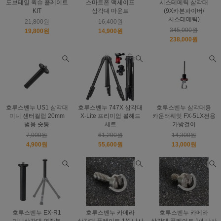
도브테일 퀵슈 플레이트
스마트폰 맥세이프
시스테메틱 삼각대
KIT
삼각대 마운트
(9X카본파이버/
시스테메틱)
21,800원
16,400원
345,000원
19,800원
14,900원
238,000원
호루스벤누 US1 삼각대
호루스벤누 747X 삼각대
호루스벤누 삼각대용
미니 센터컬럼 20mm
X-Lite 프리미엄 볼헤드
카운터웨잇 FX-5LX전용
범용 숏봉
세트
가방걸이
7,000원
61,200원
14,300원
4,900원
55,600원
13,000원
호루스벤누 EX-R1
호루스벤누 카메라
호루스벤누 카메라