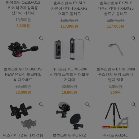
라이트닝 QZSD-Q12
호루스벤누 FX-5LX
호루스벤누 FX-5LX
카메라 2대 장착용
카본삼각대+FX-EXP2
카본삼각대+FX-DX25
삼각대 거치대
스피드 볼헤드
콜드슈 볼헤드
10,500원
128,700원
128,700원
8,800원
117,000원
117,000원
호루스벤누 RX-360DV-
라이트닝 METAL-280
호루스벤누 L자형 8mm
NEW 유압식 도브테일
삼각대 스마트폰 태블릿
복스렌치 육각 스패너
비디오헤드
거치대
렌치 BL8
33,500원
22,800원
1,300원
33,000원
19,800원
900원
텍스기어 T2 원터치 겸용
호루스벤누 MGT-X2
주시노 A-324C