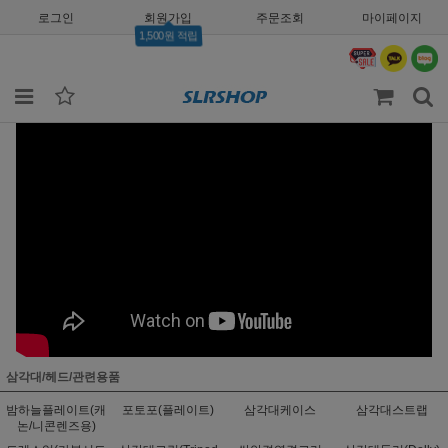
로그인
회원가입
주문조회
마이페이지
1,500원 적립
삼각대/헤드/관련용품
밤하늘플레이트(캐
포토포(플레이트)
삼각대케이스
삼각대스트랩
논/니콘렌즈용)