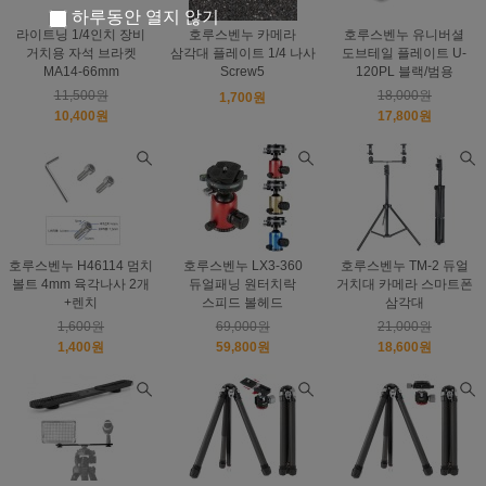
하루동안 열지 않기
라이트닝 1/4인치 장비
호루스벤누 카메라
호루스벤누 유니버셜
거치용 자석 브라켓
삼각대 플레이트 1/4 나사
도브테일 플레이트 U-
MA14-66mm
Screw5
120PL 블랙/범용
11,500원
18,000원
1,700원
10,400원
17,800원
호루스벤누 H46114 멈치
호루스벤누 LX3-360
호루스벤누 TM-2 듀얼
볼트 4mm 육각나사 2개
듀얼패닝 원터치락
거치대 카메라 스마트폰
+렌치
스피드 볼헤드
삼각대
1,600원
69,000원
21,000원
1,400원
59,800원
18,600원