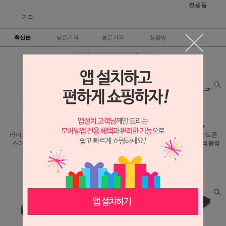
련용품
기타
최신순
낮은가격
높은가격
상품명
라이트닝 F14 태블릿
라이트닝 BK-43 콜드슈
라이트닝 K4 스마트폰
스마트폰 조명 클립
브라켓 핫슈마운트
스탠드 거치대 수직촬영
접이식 집게
틸트헤드
삼각대
5,000원
5,000원
15,200원
4,500원
4,500원
13,800원