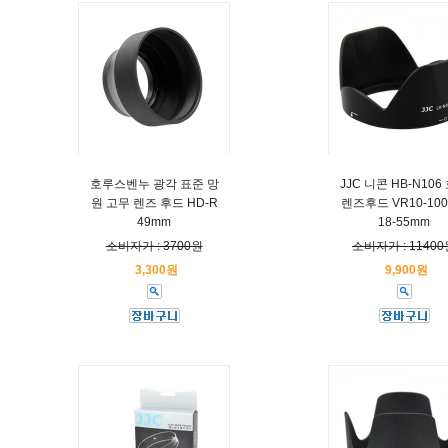
호루스벤누 광각 표준 망
JJC 니콘 HB-N106
원 고무 렌즈 후드 HD-R
렌즈후드 VR10-100
49mm
18-55mm
소비자가 : 3700원
소비자가 : 11400
3,300원
9,900원