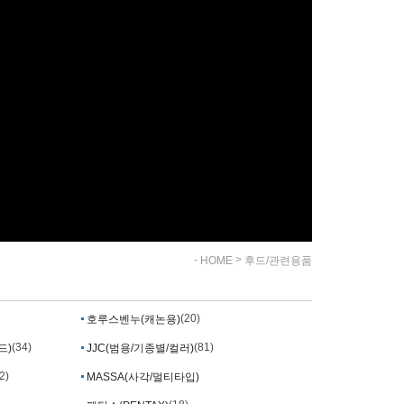
-
>
HOME
후드/관련용품
(20)
호루스벤누(캐논용)
(34)
(81)
드)
JJC(범용/기종별/컬러)
2)
MASSA(사각/멀티타입)