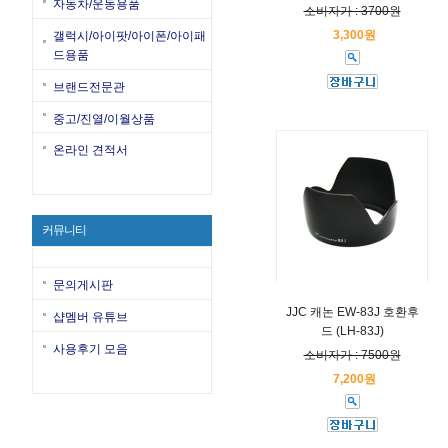
자동차/운동용품
소비자가 : 3700원
3,300원
갤럭시/아이팟/아이폰/아이패
드용품
브랜드전문관
중고/진열/이월상품
온라인 견적서
커뮤니티
문의게시판
JJC 캐논 EW-83J 호환후
샵멤버 유튜브
드 (LH-83J)
사용후기 모음
소비자가 : 7500원
7,200원