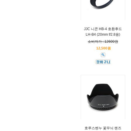
JJC 니콘 HB-4 호환후드
LH-B4 (20mm f/2.8용)
소비자가 : 12600원
12,500원
호루스벤누 꽃무늬 렌즈