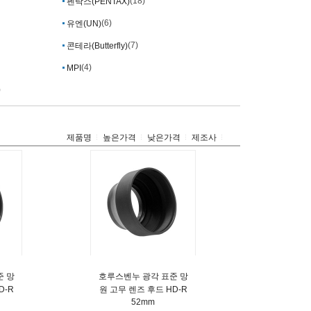
(18)
펜탁스(PENTAX)
(6)
유엔(UN)
(7)
콘테라(Butterfly)
(4)
MPI
)
제품명
높은가격
낮은가격
제조사
준 망
호루스벤누 광각 표준 망
D-R
원 고무 렌즈 후드 HD-R
52mm