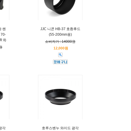
환 렌
JJC 니콘 HB-37 호환후드
70-
(55-200mm용)
 II)
소비자가 : 14000원
원
12,000원
광각
호루스벤누 와이드 광각