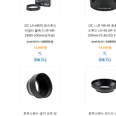
JJC LA-HB29 렌즈후드
JJC 니콘 HB-48 호
어댑터 블랙 (니콘 HB-
즈후드 LH-48 (AF-S 
29/80-200mm장착용)
200mm F2.8G ED VR
소비자가 : 18000원
소비자가 : 14800
11,800원
14,500원
호루스벤누 광각 표준 망
호루스벤누 와이드 