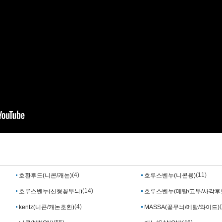
(4)
(11)
호환후드(니콘/캐논)
호루스벤누(니콘용)
(14)
호루스벤누(신형꽃무늬)
호루스벤누(메탈/고무/사각후
(4)
(
kentz(니콘/캐논호환)
MASSA(꽃무늬/메탈/와이드)