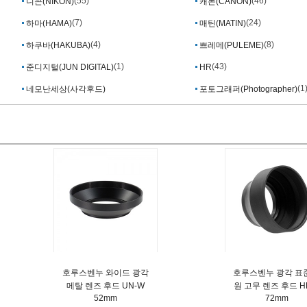
(55)
(46)
니콘(NIKON)
캐논(CANON)
(7)
(24)
하마(HAMA)
매틴(MATIN)
(4)
(8)
하쿠바(HAKUBA)
쁘레메(PULEME)
(1)
(43)
준디지털(JUN DIGITAL)
HR
(1
네모난세상(사각후드)
포토그래퍼(Photographer)
호루스벤누 와이드 광각
호루스벤누 광각 표
메탈 렌즈 후드 UN-W
원 고무 렌즈 후드 H
52mm
72mm