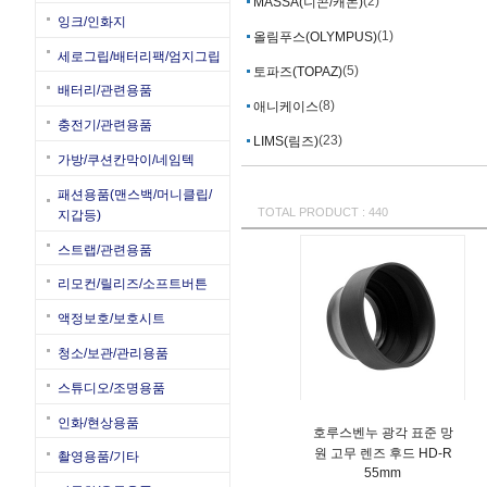
(2)
MASSA(니콘/캐논)
잉크/인화지
(1)
올림푸스(OLYMPUS)
세로그립/배터리팩/엄지그립
(5)
토파즈(TOPAZ)
배터리/관련용품
(8)
애니케이스
충전기/관련용품
(23)
LIMS(림즈)
가방/쿠션칸막이/네임텍
패션용품(맨스백/머니클립/
TOTAL PRODUCT : 440
지갑등)
스트랩/관련용품
리모컨/릴리즈/소프트버튼
액정보호/보호시트
청소/보관/관리용품
스튜디오/조명용품
인화/현상용품
호루스벤누 광각 표준 망
원 고무 렌즈 후드 HD-R
촬영용품/기타
55mm