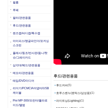
필름
루페
필터/관련용품
후드/관련용품
렌즈캡/바디캡/특수캡
아이피스/앵글파인더/포커싱
스크린
플래시/동조/반사판/옴니/핫
슈/그레이카드
삼각대/헤드/관련용품
메모리/관련용품
후드/관련용품
테입/DVD미디어
(5)
후드커버
리더기/PCMCIA어댑터/USB
(1)
케이블
호루스벤누(펜탁스/삼성용)
(1)
Pivi MP-300/프린터/폴라로
라이트닝(Lighting)
이드/앨범