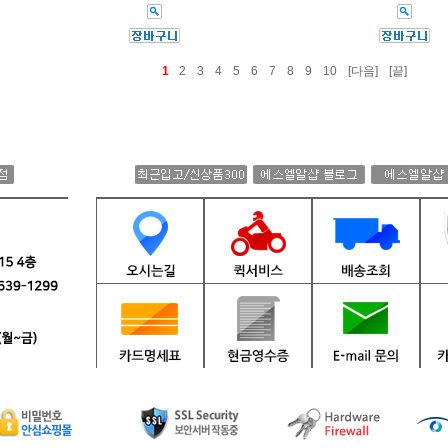
1
2
3
4
5
6
7
8
9
10
[다음]
[끝]