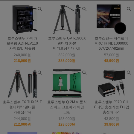
호루스벤누 카메라
호루스벤누 GVT-1900X
호루스벤누 자석필터
보관함 ADH-EV110
원터치 카본
MRC IR ND1000000
사이즈업 제습함
비디오삼각대 KIT
67/72/77/82mm
240,000원
332,000원
57,000원
218,000원
288,000원
48,900원
호루스벤누 FX-THX25-F
호루스벤누 Q-2M 이동식
호루스벤누 F970-CH
원터치락 멀티플
스피드 크로마키 배경
C타입 충전가능 F타입
카본삼각대
그린
충전배터리
244,000원
153,000원
43,800원
212,000원
128,000원
39,800원