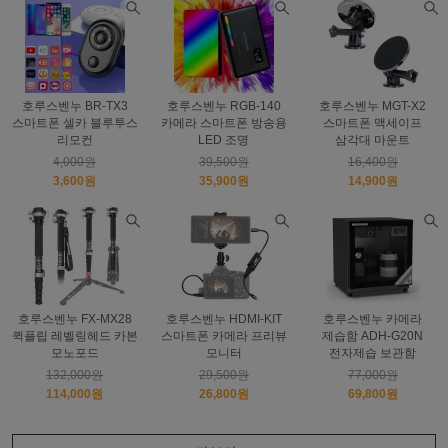
호루스벤누 BR-TX3
호루스벤누 RGB-140
호루스벤누 MGT-X2
스마트폰 셀카 블루투스
카메라 스마트폰 방송용
스마트폰 맥세이프
리모컨
LED 조명
삼각대 마운트
4,000원
39,500원
16,400원
3,600원
35,900원
14,900원
호루스벤누 FX-MX28
호루스벤누 HDMI-KIT
호루스벤누 카메라
퀵플립 레벨링헤드 카본
스마트폰 카메라 프리뷰
제습함 ADH-G20N
모노포드
모니터
전자제습 보관함
132,000원
29,500원
77,000원
114,000원
26,800원
69,800원