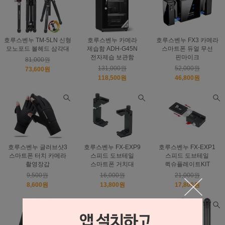
호루스벤누 TM-5LN 신형
호루스벤누 카메라
호루스벤누 FX3 카메라
모노포드 볼헤드 삼각대
제습함 ADH-G45N
스마트폰 듀얼 무선
전자제습 보관함
핀마이크
81,000원
131,000원
52,000원
73,600원
118,500원
46,800원
호루스벤누 글러브샷3
호루스벤누 FX-EXP9
호루스벤누 FX-EXP1
스마트폰 터치 카메라
스피드 도브테일
스피드 도브테일
촬영장갑
스마트폰 거치대
퀵슈플레이트KIT
9,500원
16,000원
21,000원
8,600원
13,800원
17,800원