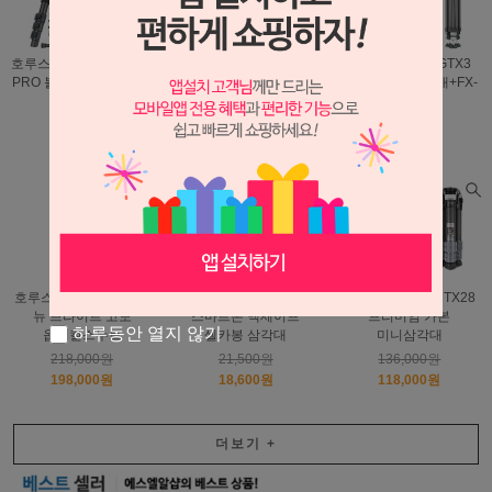
호루스벤누 FX-7434-X2
텍스기어 T2 원터치 겸용
호루스벤누 FX-GTX3
PRO 블루투스 맥세이프
도브테일 퀵슈 플레이트
카본 비디오삼각대+FX-
삼각대
KIT
VR2 헤드
85,000원
21,800원
329,000원
76,800원
19,800원
299,000원
호루스벤누 GOBO-S80
라이트닝 F2 카메라
호루스벤누 FX-MTX28
뉴 브라이트 고보
스마트폰 맥세이프
프리미엄 카본
하루동안 열지 않기
옵티컬스누트
셀카봉 삼각대
미니삼각대
218,000원
21,500원
136,000원
198,000원
18,600원
118,000원
더보기
+