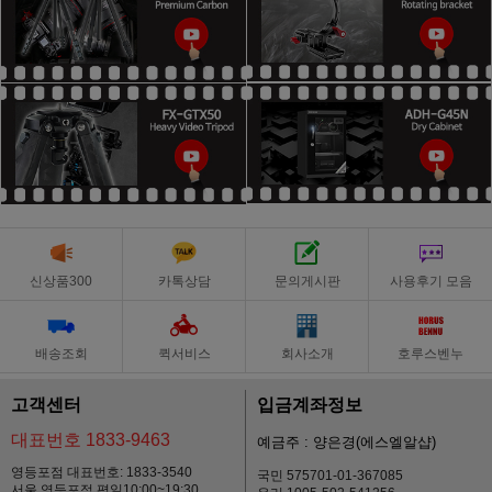
신상품300
카톡상담
문의게시판
사용후기 모음
배송조회
퀵서비스
회사소개
호루스벤누
고객센터
입금계좌정보
대표번호 1833-9463
예금주 : 양은경(에스엘알샵)
영등포점 대표번호: 1833-3540
국민 575701-01-367085
서울 영등포점 평일10:00~19:30