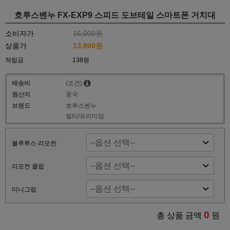
호루스벤누 FX-EXP9 스피드 도브테일 스마트폰 거치대
소비자가
16,000원
상품가
13,800원
적립금
138원
배송비
(조건)
원산지
중국
브랜드
호루스벤누
멀티/프리미엄
블루투스 리모컨
리모컨 클립
미니그립
0
총 상품 금액
원