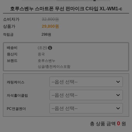
호루스벤누 스마트폰 무선 핀마이크 C타입 XL-WM1-c
소비자가
32,800원
상품가
29,800원
적립금
298원
배송비
(조건)
원산지
중국
브랜드
호루스벤누
싱글/충전케이스포함
캐링케이스
자석홀더클립
PC연결젠더
0
총 상품 금액
원