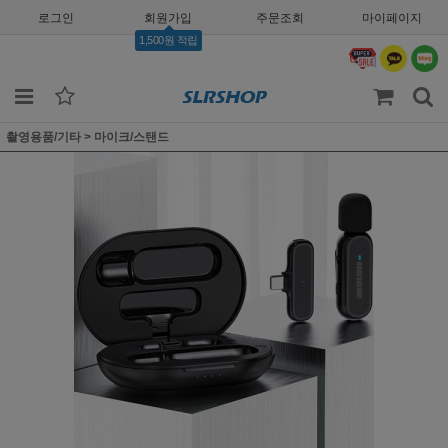
로그인
회원가입
주문조회
마이페이지
1,500원 적립
촬영용품/기타
>
마이크/스탠드