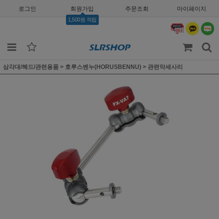
로그인
회원가입
주문조회
마이페이지
1,500원 적립
삼각대/헤드/관련용품
>
호루스벤누(HORUSBENNU)
>
관련악세사리