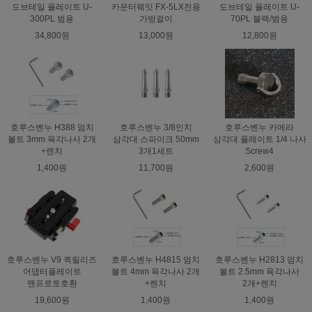
도브테일 플레이트 U-
카운터웨잇 FX-5LX전용
도브테일 플레이트 U-
300PL 범용
가방걸이
70PL 블랙/범용
34,800원
13,000원
12,800원
호루스벤누 H388 멈치
호루스벤누 3/8인치
호루스벤누 카메라
볼트 3mm 육각나사 2개
삼각대 스파이크 50mm
삼각대 플레이트 1/4 나사
+렌치
3개1세트
Screw4
1,400원
11,700원
2,600원
호루스벤누 V9 퀵릴리즈
호루스벤누 H4815 멈치
호루스벤누 H2813 멈치
어댑터플레이트
볼트 4mm 육각나사 2개
볼트 2.5mm 육각나사
맨프로토호환
+렌치
2개+렌치
19,600원
1,400원
1,400원