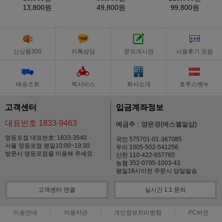
13,800원
49,800원
99,800원
신상품300
카톡상담
문의게시판
사용후기 모음
배송조회
퀵서비스
회사소개
호루스벤누
고객센터
입금계좌정보
대표번호 1833-9463
예금주 : 양은경(에스엘알샵)
영등포점 대표번호: 1833-3540
국민 575701-01-367085
서울 영등포점 평일10:00~19:30
우리 1005-502-541256
방문시 영등포점을 이용해 주세요
신한 110-422-657765
농협 352-0795-1003-43
평일16시이전 주문시 당일발송
고객센터 연결
실시간 1:1 문의
이용안내
이용약관
개인정보처리방침
PC버전