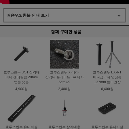
배송/AS/환불 안내 보기
함께 구매한 상품
호루스벤누 US1 삼각대
호루스벤누 카메라
호루스벤누 EX-R1
미니 센터컬럼 20mm
삼각대 플레이트 1/4 나사
미니삼각대 연장봉
범용 숏봉
Screw9
137mm 높이연장
4,900원
2,400원
6,400원
호루스벤누 유니버셜
호루스벤누 삼각대용
호루스벤누 유니버셜