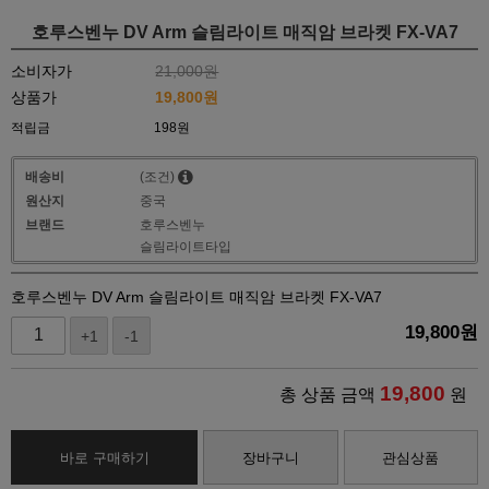
호루스벤누 DV Arm 슬림라이트 매직암 브라켓 FX-VA7
소비자가
21,000원
상품가
19,800
원
적립금
198원
배송비
(조건)
원산지
중국
브랜드
호루스벤누
슬림라이트타입
호루스벤누 DV Arm 슬림라이트 매직암 브라켓 FX-VA7
19,800
원
+1
-1
19,800
총 상품 금액
원
바로 구매하기
장바구니
관심상품